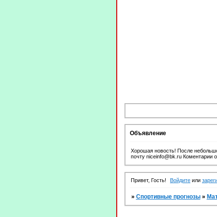
Объявление
Хорошая новость! После небольшо
почту niceinfo@bk.ru Коментарии 
Привет, Гость!
Войдите
или
зарег
»
Спортивные прогнозы
»
Ма