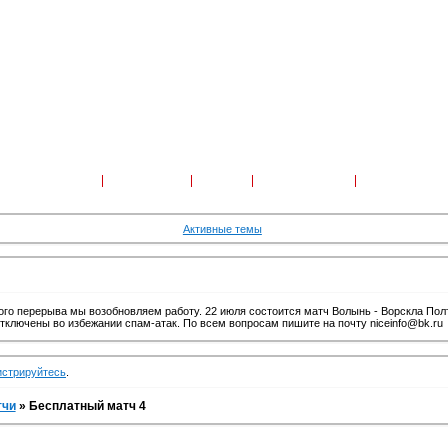
Форум
Участники
Поиск
Регистрация
Войти
Активные темы
го перерыва мы возобновляем работу. 22 июля состоится матч Волынь - Ворскла Пол
отключены во избежании спам-атак. По всем вопросам пишите на почту niceinfo@bk.ru
истрируйтесь
.
тчи
»
Бесплатный матч 4