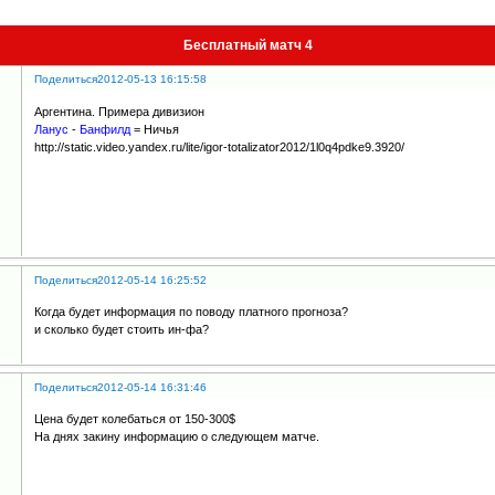
Бесплатный матч 4
Поделиться
2012-05-13 16:15:58
Аргентина. Примера дивизион
Ланус
-
Банфилд
= Ничья
http://static.video.yandex.ru/lite/igor-totalizator2012/1l0q4pdke9.3920/
Поделиться
2012-05-14 16:25:52
Когда будет информация по поводу платного прогноза?
и сколько будет стоить ин-фа?
Поделиться
2012-05-14 16:31:46
Цена будет колебаться от 150-300$
На днях закину информацию о следующем матче.