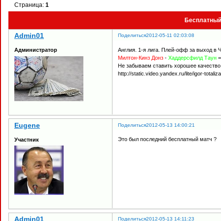
Страница:
1
Бесплатный
Admin01
Поделиться
2012-05-11 02:03:08
Англия. 1-я лига. Плей-офф за выход в 
Администратор
Милтон-Кинз Донз
-
Хаддерсфилд Таун
=
Не забываем ставить хорошее качество
http://static.video.yandex.ru/lite/igor-tota
Eugene
Поделиться
2012-05-13 14:00:21
Это был последний бесплатный матч ?
Участник
Admin01
Поделиться
2012-05-13 14:11:23