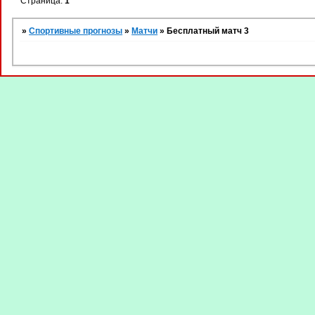
Страница:
1
»
Спортивные прогнозы
»
Матчи
»
Бесплатный матч 3