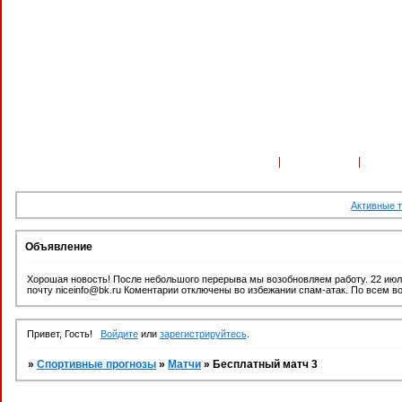
Форум
Участники
Поиск
Активные 
Объявление
Хорошая новость! После небольшого перерыва мы возобновляем работу. 22 июл
почту niceinfo@bk.ru Коментарии отключены во избежании спам-атак. По всем во
Привет, Гость!
Войдите
или
зарегистрируйтесь
.
»
Спортивные прогнозы
»
Матчи
»
Бесплатный матч 3