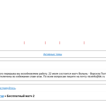
Форум
Участники
Поиск
Регистрация
Войти
Активные темы
го перерыва мы возобновляем работу. 22 июля состоится матч Волынь - Ворскла Пол
отключены во избежании спам-атак. По всем вопросам пишите на почту niceinfo@bk.ru
истрируйтесь
.
тчи
»
Бесплатный матч 2