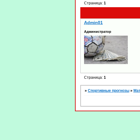
Страница:
1
Admin01
Администратор
Страница:
1
»
Спортивные прогнозы
»
Ма