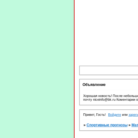
Объявление
Хорошая новость! После небольшо
почту niceinfo@bk.ru Коментарии 
Привет, Гость!
Войдите
или
зарег
»
Спортивные прогнозы
»
Ма