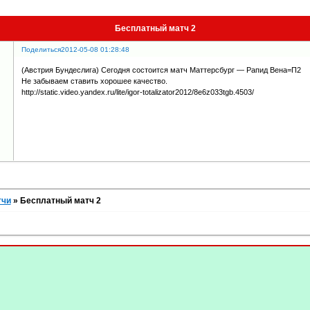
Бесплатный матч 2
Поделиться
2012-05-08 01:28:48
(Австрия Бундеслига) Сегодня состоится матч Маттерсбург — Рапид Вена=П2
Не забываем ставить хорошее качество.
http://static.video.yandex.ru/lite/igor-totalizator2012/8e6z033tgb.4503/
тчи
»
Бесплатный матч 2