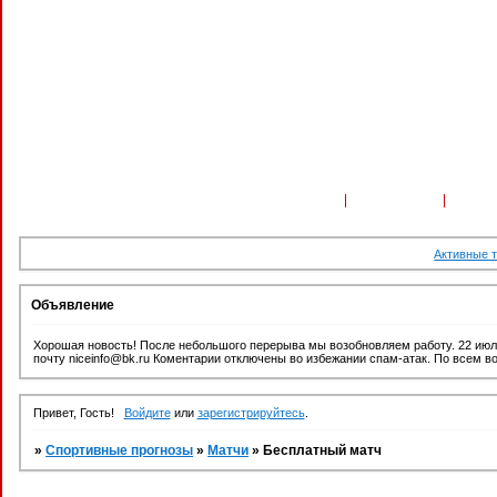
Форум
Участники
Поиск
Активные 
Объявление
Хорошая новость! После небольшого перерыва мы возобновляем работу. 22 июл
почту niceinfo@bk.ru Коментарии отключены во избежании спам-атак. По всем во
Привет, Гость!
Войдите
или
зарегистрируйтесь
.
»
Спортивные прогнозы
»
Матчи
»
Бесплатный матч