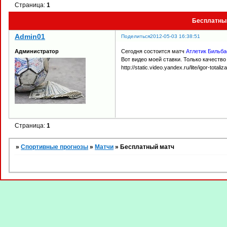
Страница:
1
Бесплатны
Admin01
Поделиться
2012-05-03 16:38:51
Сегодня состоится матч
Атлетик Бильба
Администратор
Вот видео моей ставки. Только качество
http://static.video.yandex.ru/lite/igor-total
Страница:
1
»
Спортивные прогнозы
»
Матчи
»
Бесплатный матч